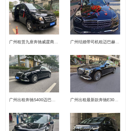
广州租赁九座奔驰威霆商务车队出租带司机包天（9座）
广州结婚带司机租迈巴赫奔驰E260L/S450L轿车车队
广州出租奔驰S400迈巴赫S500高端高档轿车
广州出租最新款奔驰E300LE260长租自驾