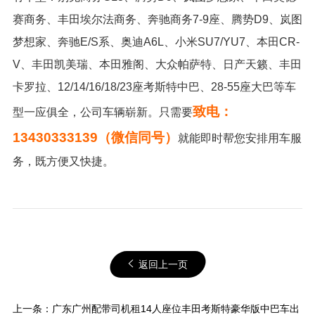
赛商务、丰田埃尔法商务、奔驰商务7-9座、腾势D9、岚图
梦想家、奔驰E/S系、奥迪A6L、小米SU7/YU7、本田CR-
V、丰田凯美瑞、本田雅阁、大众帕萨特、日产天籁、丰田
卡罗拉、12/14/16/18/23座考斯特中巴、28-55座大巴等车
致电：
型一应俱全，公司车辆崭新。只需要
13430333139（微信同号）
就能即时帮您安排用车服
务，既方便又快捷。
返回上一页
上一条：
广东广州配带司机租14人座位丰田考斯特豪华版中巴车出