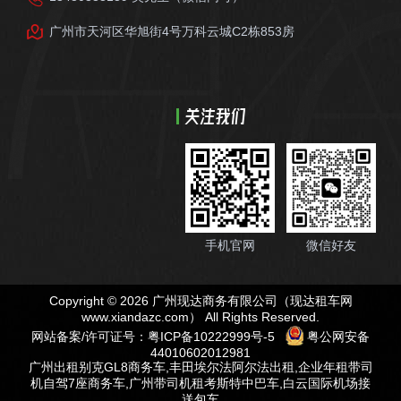
广州市天河区华旭街4号万科云城C2栋853房
关注我们
手机官网
微信好友
Copyright © 2026 广州现达商务有限公司（现达租车网
www.xiandazc.com
） All Rights Reserved.
网站备案/许可证号：
粤ICP备10222999号-5
粤公网安备
44010602012981
广州出租别克GL8商务车
,
丰田埃尔法阿尔法出租
,
企业年租带司
机自驾7座商务车
,
广州带司机租考斯特中巴车
,
白云国际机场接
送包车