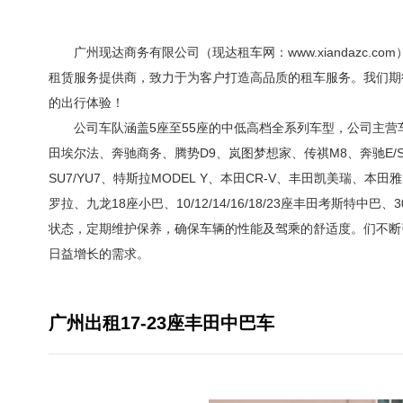
广州现达商务有限公司（现达租车网：www.xiandazc.co
租赁服务提供商，致力于为客户打造高品质的租车服务。我们期
的出行体验！
公司车队涵盖5座至55座的中低高档全系列车型，公司主营车
田埃尔法、奔驰商务、腾势D9、岚图梦想家、传祺M8、奔驰E/S系
SU7/YU7、特斯拉MODEL Y、本田CR-V、丰田凯美瑞、
罗拉、九龙18座小巴、10/12/14/16/18/23座丰田考斯特中
状态，定期维护保养，确保车辆的性能及驾乘的舒适度。们不断
日益增长的需求。
广州出租17-23座丰田中巴车