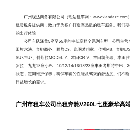
广州现达商务有限公司（现达租车网：www.xiandazc.co
租赁服务提供商，致力于为客户打造高品质的租车服务。我们期
的出行体验！
公司车队涵盖5座至55座的中低高档全系列车型，公司主营车
田埃尔法、奔驰商务、腾势D9、岚图梦想家、传祺M8、奔驰E/S系
SU7/YU7、特斯拉MODEL Y、本田CR-V、丰田凯美瑞、
罗拉、九龙18座小巴、10/12/14/16/18/23座丰田考斯特中
状态，定期维护保养，确保车辆的性能及驾乘的舒适度。们不断
日益增长的需求。
广州市租车公司出租奔驰V260L七座豪华高