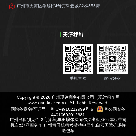
广州市天河区华旭街4号万科云城C2栋853房
关注我们
手机官网
微信好友
Copyright © 2026 广州现达商务有限公司（现达租车网
www.xiandazc.com
） All Rights Reserved.
网站备案/许可证号：
粤ICP备10222999号-5
粤公网安备
44010602012981
广州出租别克GL8商务车
,
丰田埃尔法阿尔法出租
,
企业年租带司
机自驾7座商务车
,
广州带司机租考斯特中巴车
,
白云国际机场接
送包车