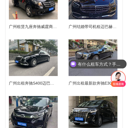
广州租赁九座奔驰威霆商务车队出租带司机包天（9座）
广州结婚带司机租迈巴赫奔驰E260L/S450L轿车车队
有什么租车方式？手续麻烦吗？
广州出租奔驰S400迈巴赫S500高端高档轿车
广州出租最新款奔驰E300LE260长租自驾