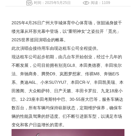
时间：2025年5月25日
阅读：1109
2025年4月26日广州大学城体育中心体育场，
张韶涵身披千
缕光瀑从环形光幕中登场，以“重明神女”之姿拉开「觅光」
2025世界巡回演唱会的帷幕。
此次演唱会接待用车由现达租车公司全程提供。
现达租车公司起步初期，由几台车开始创业，经过十几年的
不断发展，公司目前拥有别克GL8、本田奥德赛、丰田埃尔
法、奔驰商务、腾势D9、岚图梦想家、传祺M8、奔驰E/S
系、奥迪A6L、小米SU7/YU7、本田CR-V、丰田凯美瑞、本
田雅阁、大众帕萨特、日产天籁、丰田卡罗拉、九龙18座小
巴、12-23座丰田考斯特中巴、30-55座大巴等，服务车辆达
数百台，所有车辆均保持崭新状态，定期维护保养，确保车
辆的性能及驾乘的舒适度。们不断引进新车型，以满足市场
变化和客户日益增长的需求。