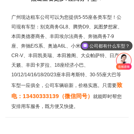
广州现达租车公司可以为您提供5-55座各类车型！公
司现有车型：别克商务GL8、腾势D9、岚图梦想家、
本田奥德赛商务、丰田埃尔法商务、奔驰商务7-9
公司都有什么车型？
座、奔驰E/S系、奥迪A6L、小米SU7/YU7、本田
CR-V、丰田凯美瑞、本田雅阁、大众帕萨特、日产
天籁、丰田卡罗拉、18座经济小巴、
10/12/14/16/18/20/23座丰田考斯特、30-55座大巴等
致
车型一应俱全，公司车辆崭新，价格实惠。只需要
电：13430333139（微信同号）
就能即时帮您
安排用车服务，既方便又快捷。