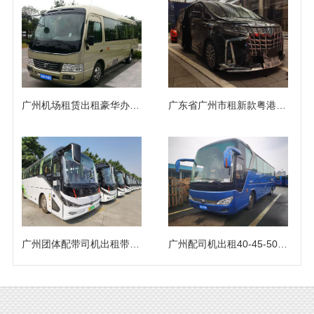
广州机场租赁出租豪华办公桌中巴车（18座）
广东省广州市租新款粤港澳两地牌威尔法埃尔法商务车出租费用
广州团体配带司机出租带证40-45-48人座大巴客车包车
广州配司机出租40-45-50人市际带证大巴客运班车（51座）