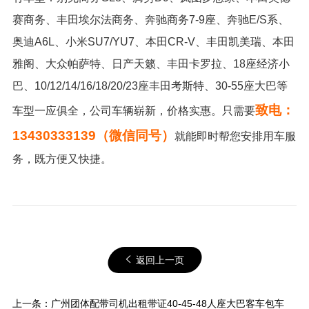
赛商务、丰田埃尔法商务、奔驰商务7-9座、奔驰E/S系、
奥迪A6L、小米SU7/YU7、本田CR-V、丰田凯美瑞、本田
雅阁、大众帕萨特、日产天籁、丰田卡罗拉、18座经济小
巴、10/12/14/16/18/20/23座丰田考斯特、30-55座大巴等
致电：
车型一应俱全，公司车辆崭新，价格实惠。只需要
13430333139（微信同号）
就能即时帮您安排用车服
务，既方便又快捷。
返回上一页
上一条：
广州团体配带司机出租带证40-45-48人座大巴客车包车