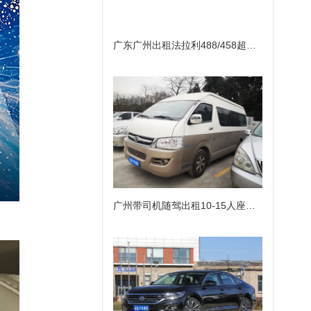
广东广州出租法拉利488/458超级跑车自驾
广州带司机随驾出租10-15人座位小巴车租赁包天