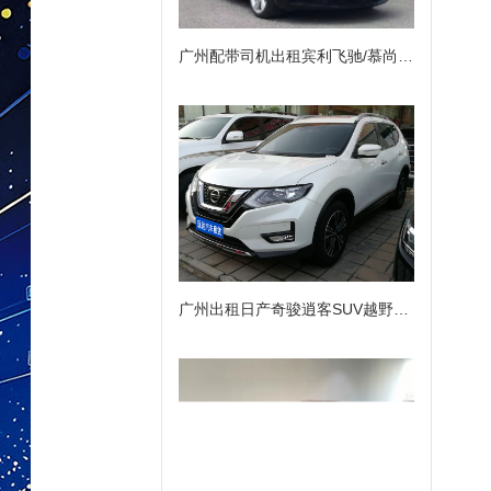
广州配带司机出租宾利飞驰/慕尚豪华高档轿车
广州出租日产奇骏逍客SUV越野商务车