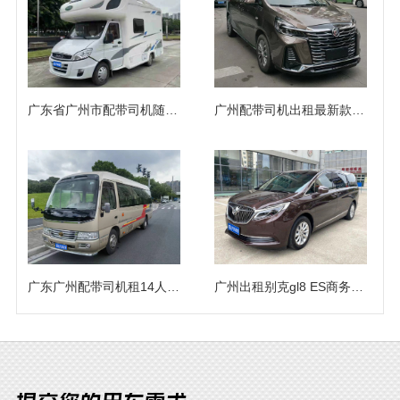
广东省广州市配带司机随驾自驾依维柯房车出租
广州配带司机出租最新款别克商务GL8 652T上下班租车（7座）
广东广州配带司机租14人座位丰田考斯特豪华版中巴车出租
广州出租别克gl8 ES商务车自驾长期租赁（7座）