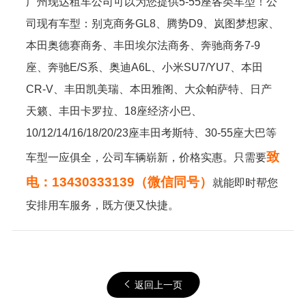
广州现达租车公司可以为您提供5-55座各类车型！公
司现有车型：别克商务GL8、腾势D9、岚图梦想家、
本田奥德赛商务、丰田埃尔法商务、奔驰商务7-9
座、奔驰E/S系、奥迪A6L、小米SU7/YU7、本田
CR-V、丰田凯美瑞、本田雅阁、大众帕萨特、日产
天籁、丰田卡罗拉、18座经济小巴、
10/12/14/16/18/20/23座丰田考斯特、30-55座大巴等
致
车型一应俱全，公司车辆崭新，价格实惠。只需要
电：13430333139（微信同号）
就能即时帮您
安排用车服务，既方便又快捷。
返回上一页