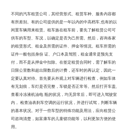
不同的汽车租赁公司，其经营形式、租赁车种、服务内容都
有所差别。有的公司提供的是一年以内的中高档车,也有的以
闲置车辆用来租赁。租车族在租车前，要先了解租赁公司可
供车的车型、车况，以确定是否为己所需。然后，咨询各家
的租赁形式、租金及所需的证件、押金等情况。租车所需的
证件一般包括身份 证、户口本及驾照，租金通常是预先支
付，而不是从押金中扣除。在签定租赁合同时，需
了解车的
日限公里数和超出限数后的计费，
还车时的再认定，因此一
定要认真对待。首先要从外观上对车辆进行检查，例如车体
有无划痕，车灯是否完整，车锁是否正常等。然后打开车盖,
查看冷冻液机油电 瓶的状况，均无异常后，即可进入驾驶室
内， 检查油表刹车空调的运行状况，并进行试驾，判断车辆
的基本状况。对于一些车型的特殊功能及用法，应向租赁公
司咨询清楚，如富康车的儿童锁功能等，以利更加方便的使
用。