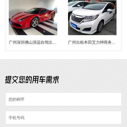
广州深圳佛山清远自驾出租法拉利488/458婚庆花车
广州出租本田艾力绅商务车（7座）
提交您的用车需求